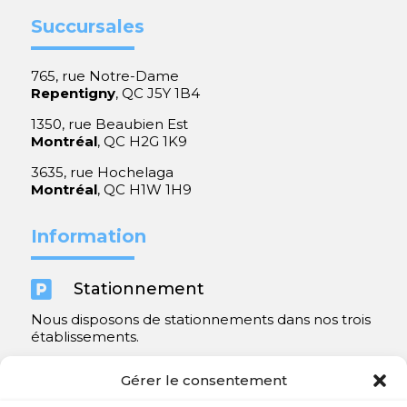
Succursales
765, rue Notre-Dame
Repentigny
, QC J5Y 1B4
1350, rue Beaubien Est
Montréal
, QC H2G 1K9
3635, rue Hochelaga
Montréal
, QC H1W 1H9
Information

Stationnement
Nous disposons de stationnements dans nos trois
établissements.
Y compris un très spacieux à Repentigny.
Gérer le consentement