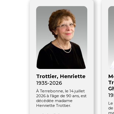
Trottier, Henriette
M
Tr
1935-2026
Gh
À Terrebonne, le 14 juillet
19
2026 à l'âge de 90 ans, est
décédée madame
Le 
Henriette Trottier.
de
ma