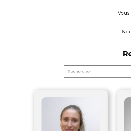
Vous 
Nou
R