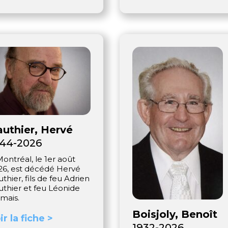
uthier, Hervé
944-2026
ontréal, le 1er août
26, est décédé Hervé
thier, fils de feu Adrien
uthier et feu Léonide
mais.
Boisjoly, Benoît
ir la fiche >
1932-2026