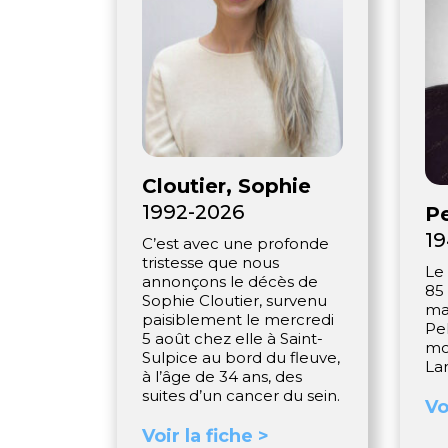
Cloutier, Sophie
1992-2026
Pe
19
C’est avec une profonde
tristesse que nous
Le 
annonçons le décès de
85
Sophie Cloutier, survenu
ma
paisiblement le mercredi
Pe
5 août chez elle à Saint-
mo
Sulpice au bord du fleuve,
La
à l’âge de 34 ans, des
suites d’un cancer du sein.
Vo
Voir la fiche >