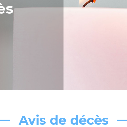
ès
Avis de décès