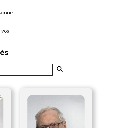
rsonne
 vos
ès