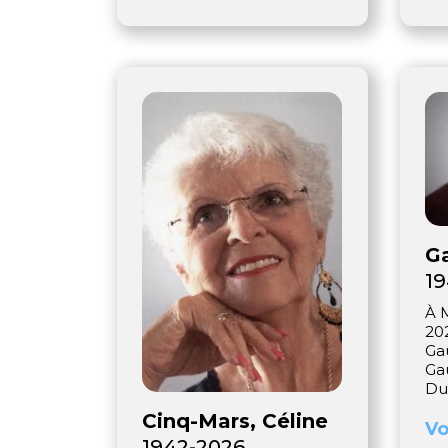
Ga
1
À M
20
Gau
Ga
Du
Cinq-Mars, Céline
Vo
1942-2026