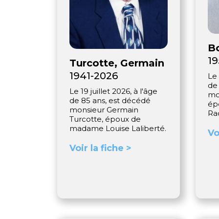
Bo
19
Turcotte, Germain
1941-2026
Le 
de
Le 19 juillet 2026, à l'âge
mo
de 85 ans, est décédé
ép
monsieur Germain
Ra
Turcotte, époux de
madame Louise Laliberté.
Vo
Voir la fiche >