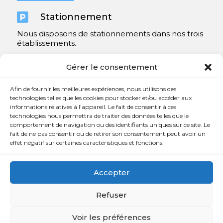

Stationnement
Nous disposons de stationnements dans nos trois
établissements.
Y compris un très spacieux à Repentigny.
Gérer le consentement
Contact
Afin de fournir les meilleures expériences, nous utilisons des
technologies telles que les cookies pour stocker et/ou accéder aux
informations relatives à l'appareil. Le fait de consentir à ces

450 654-3342
technologies nous permettra de traiter des données telles que le
comportement de navigation ou des identifiants uniques sur ce site. Le

info@charlesrajotte.com
fait de ne pas consentir ou de retirer son consentement peut avoir un
effet négatif sur certaines caractéristiques et fonctions.

Siège social à Repentigny
765, rue Notre-Dame
Accepter
Repentigny, QC J5Y 1B4
Refuser
Voir les préférences