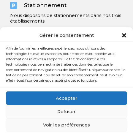

Stationnement
Nous disposons de stationnements dans nos trois
établissements.
Y compris un très spacieux à Repentigny.
Gérer le consentement
Contact
Afin de fournir les meilleures expériences, nous utilisons des
technologies telles que les cookies pour stocker et/ou accéder aux
informations relatives à l'appareil. Le fait de consentir à ces

450 654-3342
technologies nous permettra de traiter des données telles que le
comportement de navigation ou des identifiants uniques sur ce site. Le

info@charlesrajotte.com
fait de ne pas consentir ou de retirer son consentement peut avoir un
effet négatif sur certaines caractéristiques et fonctions.

Siège social à Repentigny
765, rue Notre-Dame
Accepter
Repentigny, QC J5Y 1B4
Refuser
Voir les préférences
Copyright © Charles E. Rajotte complexe funéraire 2024 –