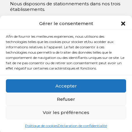
Nous disposons de stationnements dans nos trois
établissements.
Y compris un très spacieux à Repentigny.
Gérer le consentement
Contact
Afin de fournir les meilleures expériences, nous utilisons des
technologies telles que les cookies pour stocker et/ou accéder aux
informations relatives à l'appareil. Le fait de consentir à ces

450 654-3342
technologies nous permettra de traiter des données telles que le
comportement de navigation ou des identifiants uniques sur ce site. Le

info@charlesrajotte.com
fait de ne pas consentir ou de retirer son consentement peut avoir un
effet négatif sur certaines caractéristiques et fonctions.

Siège social à Repentigny
765, rue Notre-Dame
Accepter
Repentigny, QC J5Y 1B4
Refuser
Voir les préférences
Copyright © Charles E. Rajotte complexe funéraire 2024 –
Tous droits réservés | Développé par
Web Eurêka
et
Politique de cookies
Déclaration de confidentialité
Triaxe