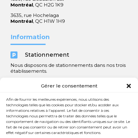
Montréal
, QC H2G 1K9
3635, rue Hochelaga
Montréal
, QC H1W 1H9
Information

Stationnement
Nous disposons de stationnements dans nos trois
établissements.
Y compris un très spacieux à Repentigny.
Gérer le consentement
Contact
Afin de fournir les meilleures expériences, nous utilisons des
technologies telles que les cookies pour stocker et/ou accéder aux
informations relatives à l'appareil. Le fait de consentir à ces

450 654-3342
technologies nous permettra de traiter des données telles que le
comportement de navigation ou des identifiants uniques sur ce site. Le

info@charlesrajotte.com
fait de ne pas consentir ou de retirer son consentement peut avoir un
effet négatif sur certaines caractéristiques et fonctions.

Siège social à Repentigny