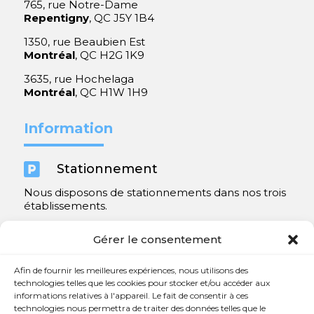
765, rue Notre-Dame
Repentigny
, QC J5Y 1B4
1350, rue Beaubien Est
Montréal
, QC H2G 1K9
3635, rue Hochelaga
Montréal
, QC H1W 1H9
Information

Stationnement
Nous disposons de stationnements dans nos trois
établissements.
Y compris un très spacieux à Repentigny.
Gérer le consentement
Contact
Afin de fournir les meilleures expériences, nous utilisons des
technologies telles que les cookies pour stocker et/ou accéder aux
informations relatives à l'appareil. Le fait de consentir à ces

450 654-3342
technologies nous permettra de traiter des données telles que le