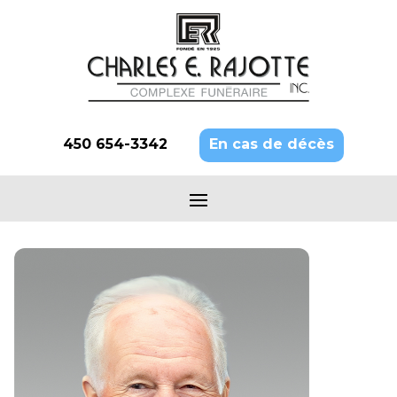
450 654-3342
En cas de décès