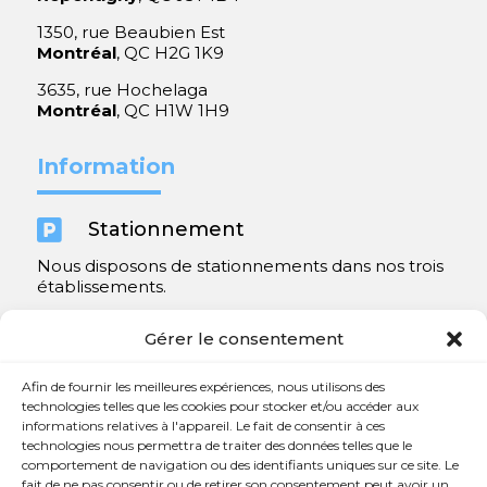
1350, rue Beaubien Est
Montréal
, QC H2G 1K9
3635, rue Hochelaga
Montréal
, QC H1W 1H9
Information

Stationnement
Nous disposons de stationnements dans nos trois
établissements.
Y compris un très spacieux à Repentigny.
Gérer le consentement
Contact
Afin de fournir les meilleures expériences, nous utilisons des
technologies telles que les cookies pour stocker et/ou accéder aux
informations relatives à l'appareil. Le fait de consentir à ces

450 654-3342
technologies nous permettra de traiter des données telles que le
comportement de navigation ou des identifiants uniques sur ce site. Le

info@charlesrajotte.com
fait de ne pas consentir ou de retirer son consentement peut avoir un