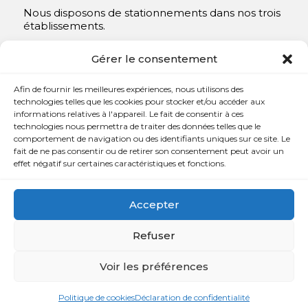
Nous disposons de stationnements dans nos trois
établissements.
Y compris un très spacieux à Repentigny.
Gérer le consentement
Contact
Afin de fournir les meilleures expériences, nous utilisons des
technologies telles que les cookies pour stocker et/ou accéder aux
informations relatives à l'appareil. Le fait de consentir à ces

450 654-3342
technologies nous permettra de traiter des données telles que le
comportement de navigation ou des identifiants uniques sur ce site. Le

info@charlesrajotte.com
fait de ne pas consentir ou de retirer son consentement peut avoir un
effet négatif sur certaines caractéristiques et fonctions.

Siège social à Repentigny
765, rue Notre-Dame
Accepter
Repentigny, QC J5Y 1B4
Refuser
Voir les préférences
Copyright © Charles E. Rajotte complexe funéraire 2024 –
Tous droits réservés | Développé par
Web Eurêka
et
Politique de cookies
Déclaration de confidentialité
Triaxe