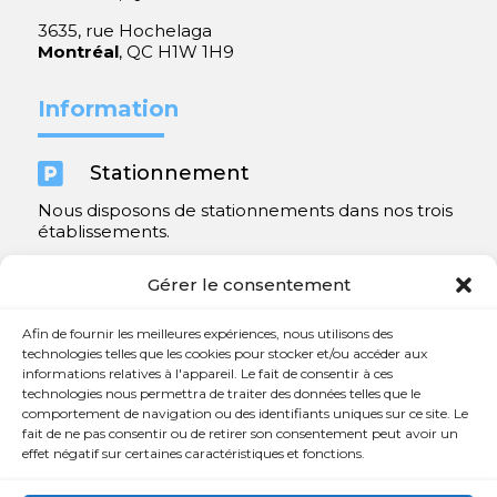
3635, rue Hochelaga
Montréal
, QC H1W 1H9
Information

Stationnement
Nous disposons de stationnements dans nos trois
établissements.
Y compris un très spacieux à Repentigny.
Gérer le consentement
Contact
Afin de fournir les meilleures expériences, nous utilisons des
technologies telles que les cookies pour stocker et/ou accéder aux
informations relatives à l'appareil. Le fait de consentir à ces

450 654-3342
technologies nous permettra de traiter des données telles que le
comportement de navigation ou des identifiants uniques sur ce site. Le

info@charlesrajotte.com
fait de ne pas consentir ou de retirer son consentement peut avoir un
effet négatif sur certaines caractéristiques et fonctions.

Siège social à Repentigny