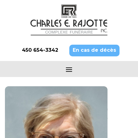
450 654-3342
En cas de décès