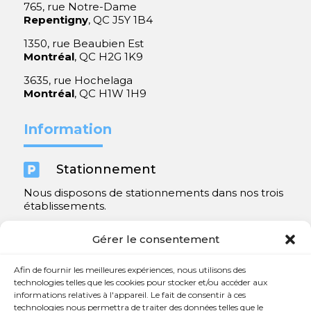
765, rue Notre-Dame
Repentigny
, QC J5Y 1B4
1350, rue Beaubien Est
Montréal
, QC H2G 1K9
3635, rue Hochelaga
Montréal
, QC H1W 1H9
Information

Stationnement
Nous disposons de stationnements dans nos trois
établissements.
Y compris un très spacieux à Repentigny.
Gérer le consentement
Contact
Afin de fournir les meilleures expériences, nous utilisons des
technologies telles que les cookies pour stocker et/ou accéder aux
informations relatives à l'appareil. Le fait de consentir à ces

450 654-3342
technologies nous permettra de traiter des données telles que le