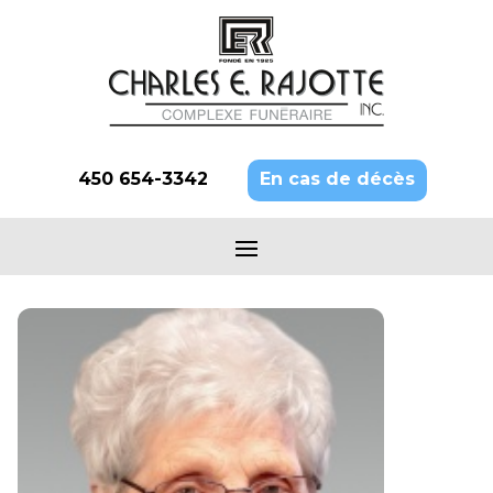
450 654-3342
En cas de décès