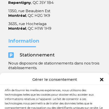
Repentigny
, QC J5Y 1B4
1350, rue Beaubien Est
Montréal
, QC H2G 1K9
3635, rue Hochelaga
Montréal
, QC H1W 1H9
Information

Stationnement
Nous disposons de stationnements dans nos trois
établissements.
Y compris un très spacieux à Repentigny.
Gérer le consentement
Contact
Afin de fournir les meilleures expériences, nous utilisons des
technologies telles que les cookies pour stocker et/ou accéder aux
informations relatives à l'appareil. Le fait de consentir à ces

450 654-3342
technologies nous permettra de traiter des données telles que le
comportement de navigation ou des identifiants uniques sur ce site. Le