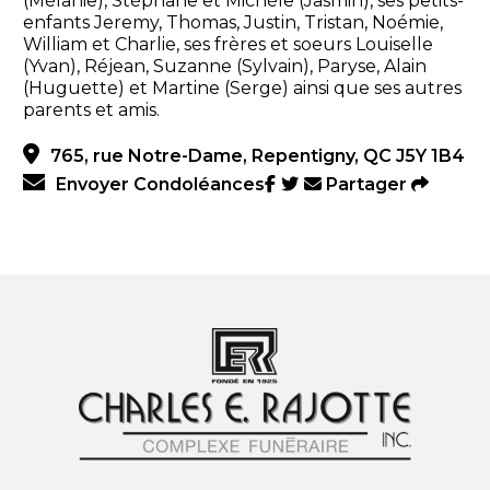
(Mélanie), Stéphane et Michèle (Jasmin), ses petits-
enfants Jeremy, Thomas, Justin, Tristan, Noémie,
William et Charlie, ses frères et soeurs Louiselle
(Yvan), Réjean, Suzanne (Sylvain), Paryse, Alain
(Huguette) et Martine (Serge) ainsi que ses autres
parents et amis.
765, rue Notre-Dame, Repentigny, QC J5Y 1B4
Envoyer Condoléances
Partager