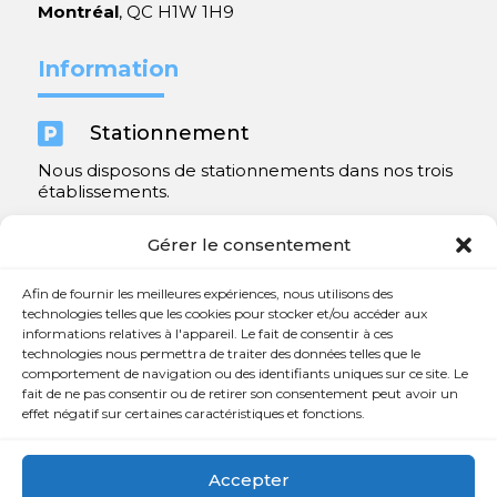
Montréal
, QC H1W 1H9
Information

Stationnement
Nous disposons de stationnements dans nos trois
établissements.
Y compris un très spacieux à Repentigny.
Gérer le consentement
Contact
Afin de fournir les meilleures expériences, nous utilisons des
technologies telles que les cookies pour stocker et/ou accéder aux
informations relatives à l'appareil. Le fait de consentir à ces

450 654-3342
technologies nous permettra de traiter des données telles que le
comportement de navigation ou des identifiants uniques sur ce site. Le

info@charlesrajotte.com
fait de ne pas consentir ou de retirer son consentement peut avoir un
effet négatif sur certaines caractéristiques et fonctions.

Siège social à Repentigny
765, rue Notre-Dame
Accepter