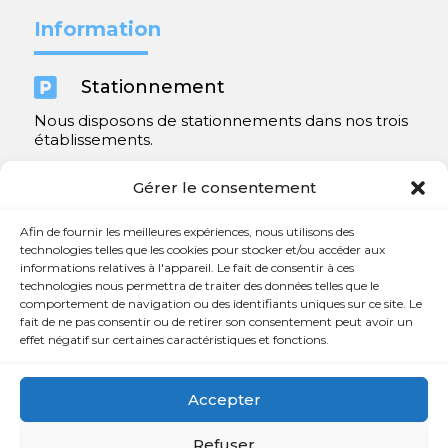
Information

Stationnement
Nous disposons de stationnements dans nos trois
établissements.
Y compris un très spacieux à Repentigny.
Gérer le consentement
Contact
Afin de fournir les meilleures expériences, nous utilisons des
technologies telles que les cookies pour stocker et/ou accéder aux
informations relatives à l'appareil. Le fait de consentir à ces

450 654-3342
technologies nous permettra de traiter des données telles que le
comportement de navigation ou des identifiants uniques sur ce site. Le

info@charlesrajotte.com
fait de ne pas consentir ou de retirer son consentement peut avoir un
effet négatif sur certaines caractéristiques et fonctions.

Siège social à Repentigny
765, rue Notre-Dame
Accepter
Repentigny, QC J5Y 1B4
Refuser