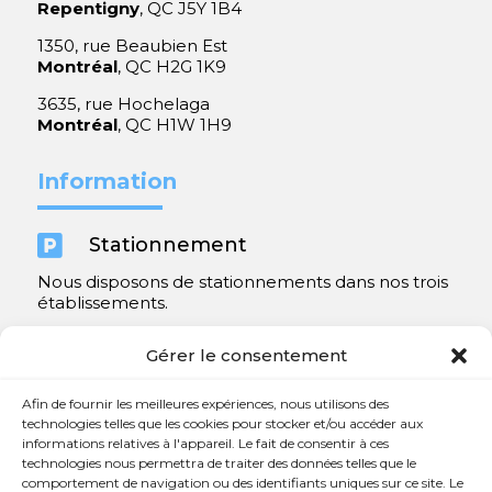
Repentigny
, QC J5Y 1B4
1350, rue Beaubien Est
Montréal
, QC H2G 1K9
3635, rue Hochelaga
Montréal
, QC H1W 1H9
Information

Stationnement
Nous disposons de stationnements dans nos trois
établissements.
Y compris un très spacieux à Repentigny.
Gérer le consentement
Contact
Afin de fournir les meilleures expériences, nous utilisons des
technologies telles que les cookies pour stocker et/ou accéder aux
informations relatives à l'appareil. Le fait de consentir à ces

450 654-3342
technologies nous permettra de traiter des données telles que le
comportement de navigation ou des identifiants uniques sur ce site. Le