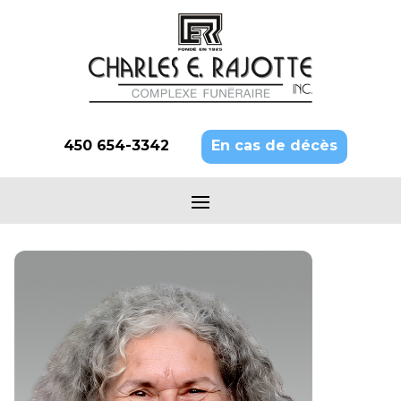
450 654-3342
En cas de décès