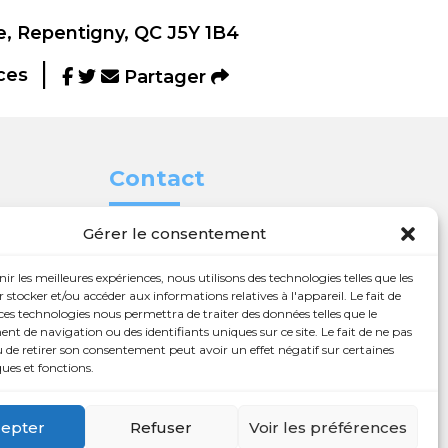
, Repentigny, QC J5Y 1B4
ces
Partager
Contact
Gérer le consentement

450 654-3342

info@charlesrajotte.com
nir les meilleures expériences, nous utilisons des technologies telles que les
 nos
 stocker et/ou accéder aux informations relatives à l'appareil. Le fait de

Siège social à
ces technologies nous permettra de traiter des données telles que le
 de navigation ou des identifiants uniques sur ce site. Le fait de ne pas
Repentigny
 de retirer son consentement peut avoir un effet négatif sur certaines
eux à
ques et fonctions.
765, rue Notre-Dame
Repentigny, QC J5Y 1B4
epter
Refuser
Voir les préférences