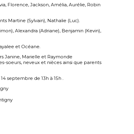
ivia, Florence, Jackson, Amélia, Aurélie, Robin
ts Martine (Sylvain), Nathalie (Luc).
imon), Alexandra (Adriane), Benjamin (Kevin),
Mayalee et Océane.
urs Janine, Marielle et Raymonde
les-soeurs, neveux et nièces ainsi que parents
e 14 septembre de 13h à 15h .
igny
ntigny