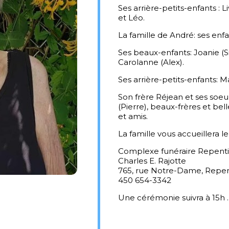
Ses arrière-petits-enfants : L
et Léo.
La famille de André: ses enfan
Ses beaux-enfants: Joanie (S
Carolanne (Alex).
Ses arrière-petits-enfants: 
Son frère Réjean et ses soe
(Pierre), beaux-frères et bel
et amis.
La famille vous accueillera l
Complexe funéraire Repent
Charles E. Rajotte
765, rue Notre-Dame, Repe
450 654-3342
Une cérémonie suivra à 15h .