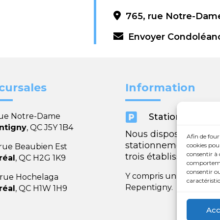
765, rue Notre-Dame
Envoyer Condoléan
cursales
Information

rue Notre-Dame
Stationnement
ntigny
, QC J5Y 1B4
Nous disposons de
Afin de four
stationnements dans
cookies pour
 rue Beaubien Est
consentir à 
trois établissements.
réal
, QC H2G 1K9
comportement
consentir ou
Y compris un très spaci
 rue Hochelaga
caractéristi
Repentigny.
réal
, QC H1W 1H9
Acc