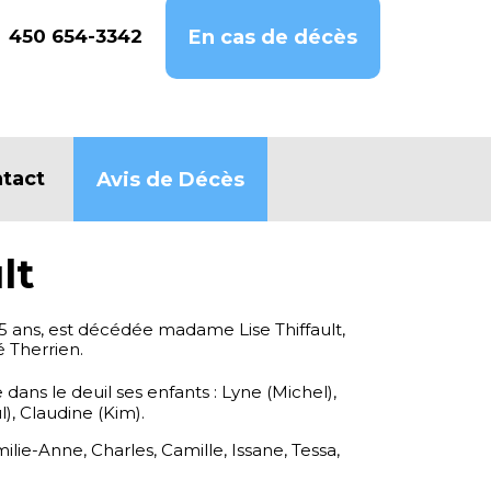
450 654-3342
En cas de décès
tact
Avis de Décès
lt
85 ans, est décédée madame Lise Thiffault,
 Therrien.
e dans le deuil ses enfants : Lyne (Michel),
), Claudine (Kim).
ilie-Anne, Charles, Camille, Issane, Tessa,