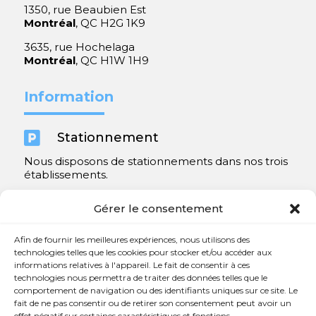
1350, rue Beaubien Est
Montréal
, QC H2G 1K9
3635, rue Hochelaga
Montréal
, QC H1W 1H9
Information

Stationnement
Nous disposons de stationnements dans nos trois
établissements.
Y compris un très spacieux à Repentigny.
Gérer le consentement
Contact
Afin de fournir les meilleures expériences, nous utilisons des
technologies telles que les cookies pour stocker et/ou accéder aux
informations relatives à l'appareil. Le fait de consentir à ces

450 654-3342
technologies nous permettra de traiter des données telles que le
comportement de navigation ou des identifiants uniques sur ce site. Le

info@charlesrajotte.com
fait de ne pas consentir ou de retirer son consentement peut avoir un
effet négatif sur certaines caractéristiques et fonctions.