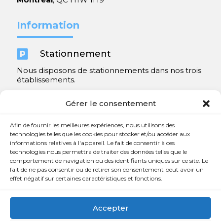
Information

Stationnement
Nous disposons de stationnements dans nos trois
établissements.
Y compris un très spacieux à Repentigny.
Gérer le consentement
Contact
Afin de fournir les meilleures expériences, nous utilisons des
technologies telles que les cookies pour stocker et/ou accéder aux
informations relatives à l'appareil. Le fait de consentir à ces

450 654-3342
technologies nous permettra de traiter des données telles que le
comportement de navigation ou des identifiants uniques sur ce site. Le

info@charlesrajotte.com
fait de ne pas consentir ou de retirer son consentement peut avoir un
effet négatif sur certaines caractéristiques et fonctions.

Siège social à Repentigny
765, rue Notre-Dame
Accepter
Repentigny, QC J5Y 1B4