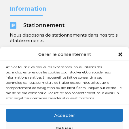
Information

Stationnement
Nous disposons de stationnements dans nos trois
établissements.
Y compris un très spacieux à Repentigny.
Gérer le consentement
Contact
Afin de fournir les meilleures expériences, nous utilisons des
technologies telles que les cookies pour stocker et/ou accéder aux
informations relatives à l'appareil. Le fait de consentir à ces

450 654-3342
technologies nous permettra de traiter des données telles que le
comportement de navigation ou des identifiants uniques sur ce site. Le

info@charlesrajotte.com
fait de ne pas consentir ou de retirer son consentement peut avoir un
effet négatif sur certaines caractéristiques et fonctions.

Siège social à Repentigny
765, rue Notre-Dame
Accepter
Repentigny, QC J5Y 1B4
Refuser