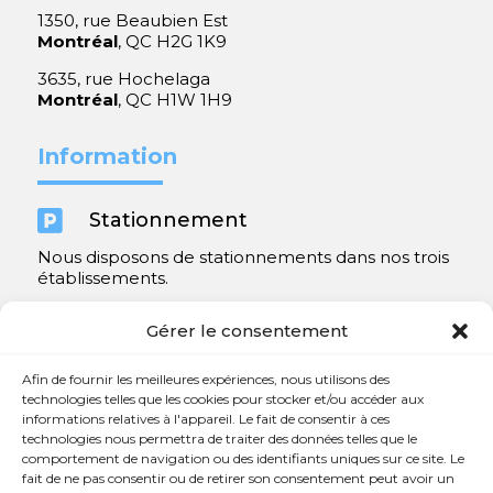
1350, rue Beaubien Est
Montréal
, QC H2G 1K9
3635, rue Hochelaga
Montréal
, QC H1W 1H9
Information

Stationnement
Nous disposons de stationnements dans nos trois
établissements.
Y compris un très spacieux à Repentigny.
Gérer le consentement
Contact
Afin de fournir les meilleures expériences, nous utilisons des
technologies telles que les cookies pour stocker et/ou accéder aux
informations relatives à l'appareil. Le fait de consentir à ces

450 654-3342
technologies nous permettra de traiter des données telles que le
comportement de navigation ou des identifiants uniques sur ce site. Le

info@charlesrajotte.com
fait de ne pas consentir ou de retirer son consentement peut avoir un