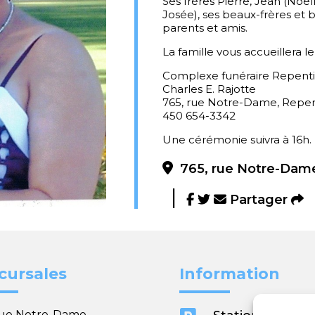
Ses frères Pierre, Jean (Noëll
Josée), ses beaux-frères et b
parents et amis.
La famille vous accueillera le 
Complexe funéraire Repent
Charles E. Rajotte
765, rue Notre-Dame, Repe
450 654-3342
Une cérémonie suivra à 16h.
765, rue Notre-Dame
Partager
cursales
Information
rue Notre-Dame