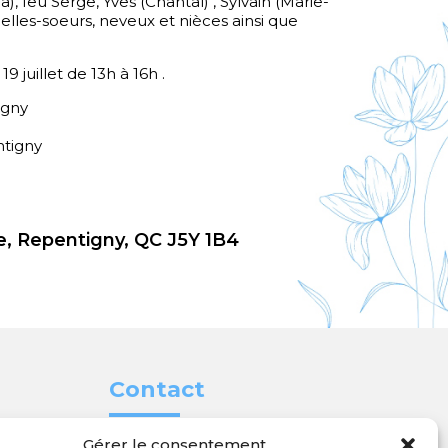
a), feu Serge, Yves (Chantal) , Sylvain (Marie-
elles-soeurs, neveux et nièces ainsi que
19 juillet de 13h à 16h .
igny
ntigny
, Repentigny, QC J5Y 1B4
Contact
Gérer le consentement