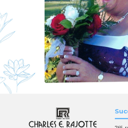
Suc
765, 