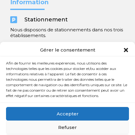
Information

Stationnement
Nous disposons de stationnements dans nos trois
établissements.
Y compris un très spacieux à Repentigny.
Gérer le consentement
Contact
Afin de fournir les meilleures expériences, nous utilisons des
technologies telles que les cookies pour stocker et/ou accéder aux
informations relatives à l'appareil. Le fait de consentir à ces

450 654-3342
technologies nous permettra de traiter des données telles que le
comportement de navigation ou des identifiants uniques sur ce site. Le

info@charlesrajotte.com
fait de ne pas consentir ou de retirer son consentement peut avoir un
effet négatif sur certaines caractéristiques et fonctions.

Siège social à Repentigny
765, rue Notre-Dame
Accepter
Repentigny, QC J5Y 1B4
Refuser