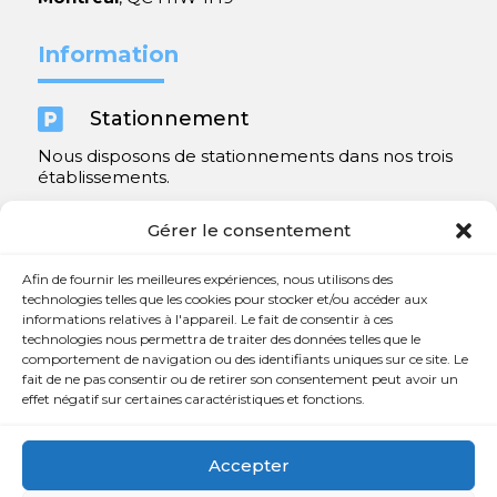
Information

Stationnement
Nous disposons de stationnements dans nos trois
établissements.
Y compris un très spacieux à Repentigny.
Gérer le consentement
Contact
Afin de fournir les meilleures expériences, nous utilisons des
technologies telles que les cookies pour stocker et/ou accéder aux
informations relatives à l'appareil. Le fait de consentir à ces

450 654-3342
technologies nous permettra de traiter des données telles que le
comportement de navigation ou des identifiants uniques sur ce site. Le

info@charlesrajotte.com
fait de ne pas consentir ou de retirer son consentement peut avoir un
effet négatif sur certaines caractéristiques et fonctions.

Siège social à Repentigny
765, rue Notre-Dame
Accepter
Repentigny, QC J5Y 1B4