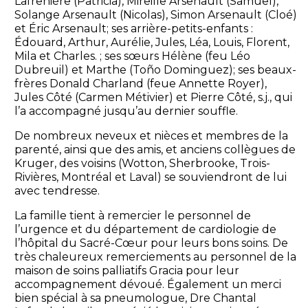
Lafrenière (Patricia), Mireille Arsenault (Samuel),
Solange Arsenault (Nicolas), Simon Arsenault (Cloé)
et Éric Arsenault; ses arrière-petits-enfants :
Édouard, Arthur, Aurélie, Jules, Léa, Louis, Florent,
Mila et Charles. ; ses sœurs Hélène (feu Léo
Dubreuil) et Marthe (Toño Dominguez); ses beaux-
frères Donald Charland (feue Annette Royer),
Jules Côté (Carmen Métivier) et Pierre Côté, s.j., qui
l’a accompagné jusqu’au dernier souffle.
De nombreux neveux et nièces et membres de la
parenté, ainsi que des amis, et anciens collègues de
Kruger, des voisins (Wotton, Sherbrooke, Trois-
Rivières, Montréal et Laval) se souviendront de lui
avec tendresse.
La famille tient à remercier le personnel de
l’urgence et du département de cardiologie de
l’hôpital du Sacré-Cœur pour leurs bons soins. De
très chaleureux remerciements au personnel de la
maison de soins palliatifs Gracia pour leur
accompagnement dévoué. Également un merci
bien spécial à sa pneumologue, Dre Chantal