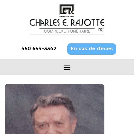
450 654-3342
En cas de décès