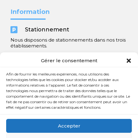
Information

Stationnement
Nous disposons de stationnements dans nos trois
établissements.
Y compris un très spacieux à Repentigny.
Gérer le consentement
Contact
Afin de fournir les meilleures expériences, nous utilisons des
technologies telles que les cookies pour stocker et/ou accéder aux
informations relatives à l'appareil. Le fait de consentir à ces

450 654-3342
technologies nous permettra de traiter des données telles que le
comportement de navigation ou des identifiants uniques sur ce site. Le

info@charlesrajotte.com
fait de ne pas consentir ou de retirer son consentement peut avoir un
effet négatif sur certaines caractéristiques et fonctions.

Siège social à Repentigny
765, rue Notre-Dame
Accepter
Repentigny, QC J5Y 1B4