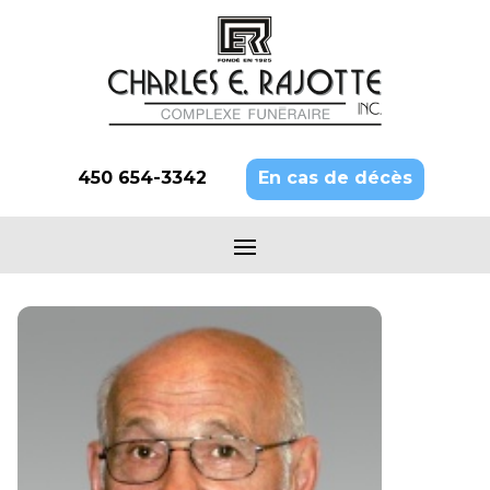
450 654-3342
En cas de décès