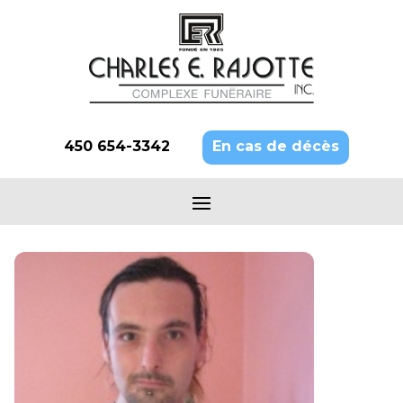
450 654-3342
En cas de décès