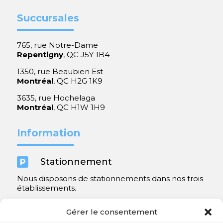
Succursales
765, rue Notre-Dame
Repentigny
, QC J5Y 1B4
1350, rue Beaubien Est
Montréal
, QC H2G 1K9
3635, rue Hochelaga
Montréal
, QC H1W 1H9
Information

Stationnement
Nous disposons de stationnements dans nos trois
établissements.
Y compris un très spacieux à Repentigny.
Gérer le consentement