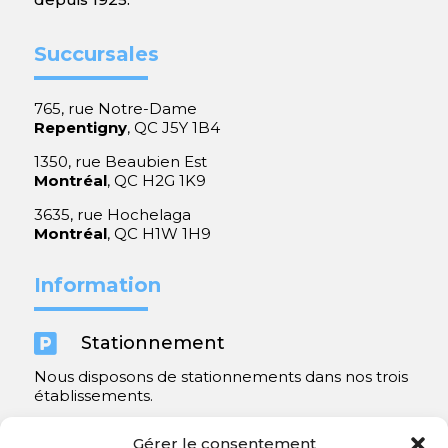
Succursales
765, rue Notre-Dame
Repentigny
, QC J5Y 1B4
1350, rue Beaubien Est
Montréal
, QC H2G 1K9
3635, rue Hochelaga
Montréal
, QC H1W 1H9
Information

Stationnement
Nous disposons de stationnements dans nos trois
établissements.
Y compris un très spacieux à Repentigny.
Gérer le consentement