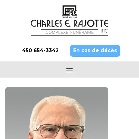
450 654-3342
En cas de décès