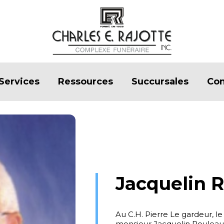
Services
Ressources
Succursales
Con
Jacquelin 
Au C.H. Pierre Le gardeur, le
monsieur Jacquelin Rouleau