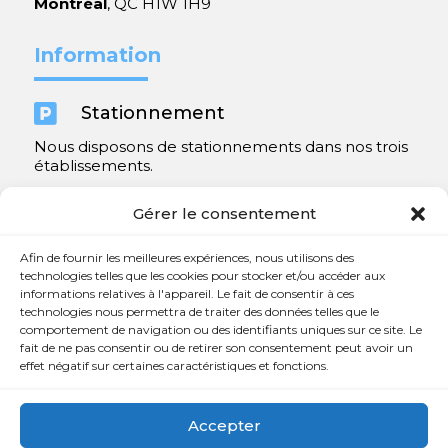
Montréal
, QC H1W 1H9
Information

Stationnement
Nous disposons de stationnements dans nos trois
établissements.
Y compris un très spacieux à Repentigny.
Gérer le consentement
Contact
Afin de fournir les meilleures expériences, nous utilisons des
technologies telles que les cookies pour stocker et/ou accéder aux
informations relatives à l'appareil. Le fait de consentir à ces

450 654-3342
technologies nous permettra de traiter des données telles que le
comportement de navigation ou des identifiants uniques sur ce site. Le

info@charlesrajotte.com
fait de ne pas consentir ou de retirer son consentement peut avoir un
effet négatif sur certaines caractéristiques et fonctions.

Siège social à Repentigny
765, rue Notre-Dame
Accepter
Repentigny, QC J5Y 1B4