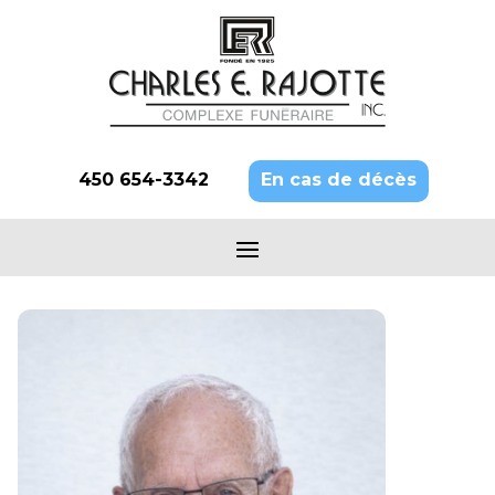
450 654-3342
En cas de décès