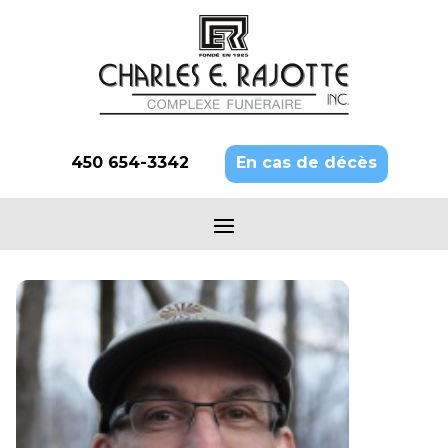
450 654-3342
En cas de décès