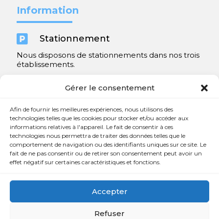
Information

Stationnement
Nous disposons de stationnements dans nos trois
établissements.
Y compris un très spacieux à Repentigny.
Gérer le consentement
Contact
Afin de fournir les meilleures expériences, nous utilisons des
technologies telles que les cookies pour stocker et/ou accéder aux
informations relatives à l'appareil. Le fait de consentir à ces

450 654-3342
technologies nous permettra de traiter des données telles que le
comportement de navigation ou des identifiants uniques sur ce site. Le

info@charlesrajotte.com
fait de ne pas consentir ou de retirer son consentement peut avoir un
effet négatif sur certaines caractéristiques et fonctions.

Siège social à Repentigny
765, rue Notre-Dame
Accepter
Repentigny, QC J5Y 1B4
Refuser