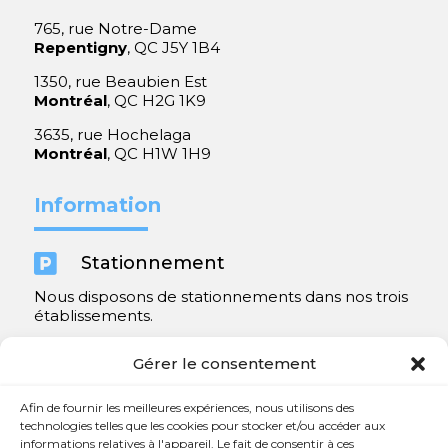
765, rue Notre-Dame
Repentigny
, QC J5Y 1B4
1350, rue Beaubien Est
Montréal
, QC H2G 1K9
3635, rue Hochelaga
Montréal
, QC H1W 1H9
Information

Stationnement
Nous disposons de stationnements dans nos trois
établissements.
Y compris un très spacieux à Repentigny.
Gérer le consentement
Contact
Afin de fournir les meilleures expériences, nous utilisons des
technologies telles que les cookies pour stocker et/ou accéder aux
informations relatives à l'appareil. Le fait de consentir à ces