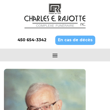
450 654-3342
En cas de décès