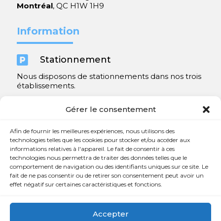
Montréal
, QC H1W 1H9
Information

Stationnement
Nous disposons de stationnements dans nos trois
établissements.
Y compris un très spacieux à Repentigny.
Gérer le consentement
Contact
Afin de fournir les meilleures expériences, nous utilisons des
technologies telles que les cookies pour stocker et/ou accéder aux
informations relatives à l'appareil. Le fait de consentir à ces

450 654-3342
technologies nous permettra de traiter des données telles que le
comportement de navigation ou des identifiants uniques sur ce site. Le

info@charlesrajotte.com
fait de ne pas consentir ou de retirer son consentement peut avoir un
effet négatif sur certaines caractéristiques et fonctions.

Siège social à Repentigny
765, rue Notre-Dame
Accepter