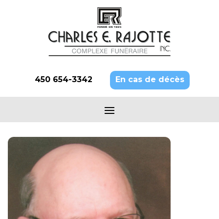
450 654-3342
En cas de décès