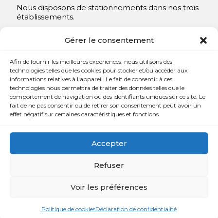
Nous disposons de stationnements dans nos trois
établissements.
Y compris un très spacieux à Repentigny.
Gérer le consentement
Contact
Afin de fournir les meilleures expériences, nous utilisons des
technologies telles que les cookies pour stocker et/ou accéder aux
informations relatives à l'appareil. Le fait de consentir à ces

450 654-3342
technologies nous permettra de traiter des données telles que le
comportement de navigation ou des identifiants uniques sur ce site. Le

info@charlesrajotte.com
fait de ne pas consentir ou de retirer son consentement peut avoir un
effet négatif sur certaines caractéristiques et fonctions.

Siège social à Repentigny
765, rue Notre-Dame
Accepter
Repentigny, QC J5Y 1B4
Refuser
Voir les préférences
Copyright © Charles E. Rajotte complexe funéraire 2024 –
Tous droits réservés | Développé par
Web Eurêka
et
Politique de cookies
Déclaration de confidentialité
Triaxe