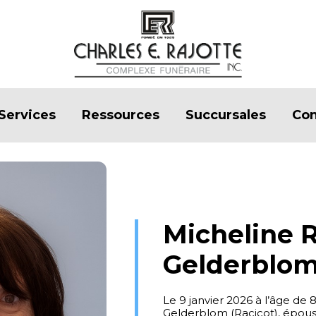
Services
Ressources
Succursales
Con
Micheline 
Gelderblo
Le 9 janvier 2026 à l’âge d
Gelderblom (Racicot), épous