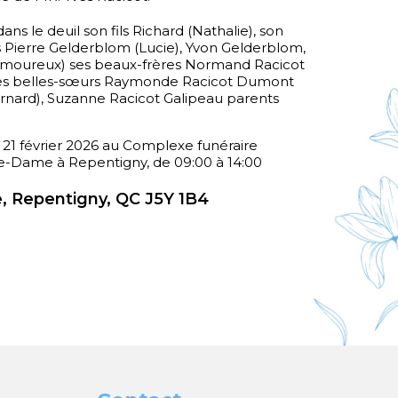
ans le deuil son fils Richard (Nathalie), son
res Pierre Gelderblom (Lucie), Yvon Gelderblom,
amoureux) ses beaux-frères Normand Racicot
ses belles-sœurs Raymonde Racicot Dumont
ernard), Suzanne Racicot Galipeau parents
e 21 février 2026 au Complexe funéraire
re-Dame à Repentigny, de 09:00 à 14:00
, Repentigny, QC J5Y 1B4