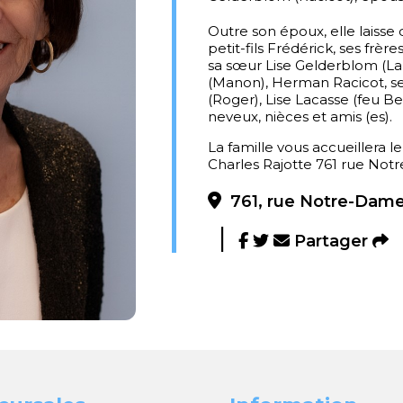
Outre son époux, elle laisse d
petit-fils Frédérick, ses frè
sa sœur Lise Gelderblom (L
(Manon), Herman Racicot, 
(Roger), Lise Lacasse (feu B
neveux, nièces et amis (es).
La famille vous accueillera l
Charles Rajotte 761 rue Not
761, rue Notre-Dame
Partager