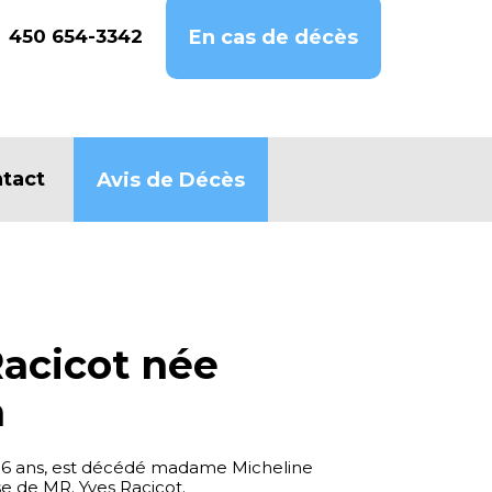
450 654-3342
En cas de décès
tact
Avis de Décès
Racicot née
m
e 86 ans, est décédé madame Micheline
e de MR. Yves Racicot.