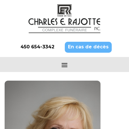
450 654-3342
En cas de décès