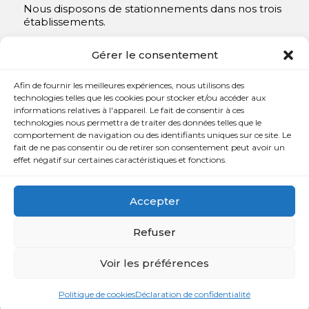
Nous disposons de stationnements dans nos trois
établissements.
Y compris un très spacieux à Repentigny.
Gérer le consentement
Contact
Afin de fournir les meilleures expériences, nous utilisons des
technologies telles que les cookies pour stocker et/ou accéder aux
informations relatives à l'appareil. Le fait de consentir à ces

450 654-3342
technologies nous permettra de traiter des données telles que le
comportement de navigation ou des identifiants uniques sur ce site. Le

info@charlesrajotte.com
fait de ne pas consentir ou de retirer son consentement peut avoir un
effet négatif sur certaines caractéristiques et fonctions.

Siège social à Repentigny
765, rue Notre-Dame
Accepter
Repentigny, QC J5Y 1B4
Refuser
Voir les préférences
Copyright © Charles E. Rajotte complexe funéraire 2024 –
Tous droits réservés | Développé par
Web Eurêka
et
Politique de cookies
Déclaration de confidentialité
Triaxe