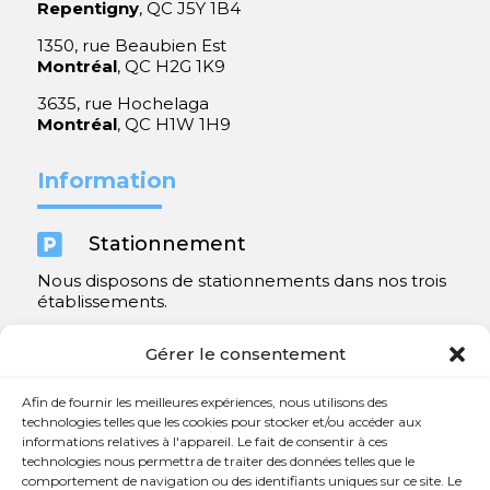
Repentigny
, QC J5Y 1B4
1350, rue Beaubien Est
Montréal
, QC H2G 1K9
3635, rue Hochelaga
Montréal
, QC H1W 1H9
Information

Stationnement
Nous disposons de stationnements dans nos trois
établissements.
Y compris un très spacieux à Repentigny.
Gérer le consentement
Contact
Afin de fournir les meilleures expériences, nous utilisons des
technologies telles que les cookies pour stocker et/ou accéder aux
informations relatives à l'appareil. Le fait de consentir à ces

450 654-3342
technologies nous permettra de traiter des données telles que le
comportement de navigation ou des identifiants uniques sur ce site. Le