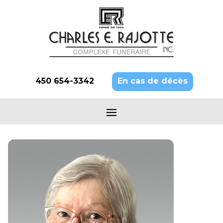
450 654-3342
En cas de décès