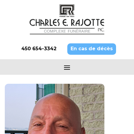
450 654-3342
En cas de décès