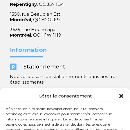
Repentigny
, QC J5Y 1B4
1350, rue Beaubien Est
Montréal
, QC H2G 1K9
3635, rue Hochelaga
Montréal
, QC H1W 1H9
Information

Stationnement
Nous disposons de stationnements dans nos trois
établissements.
Y compris un très spacieux à Repentigny.
Gérer le consentement
Contact
Afin de fournir les meilleures expériences, nous utilisons des
technologies telles que les cookies pour stocker et/ou accéder aux
informations relatives à l'appareil. Le fait de consentir à ces

450 654-3342
technologies nous permettra de traiter des données telles que le
comportement de navigation ou des identifiants uniques sur ce site. Le