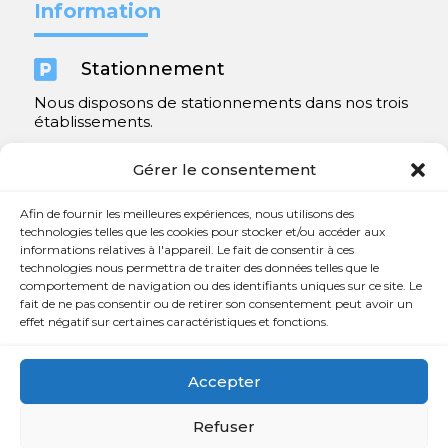
Information

Stationnement
Nous disposons de stationnements dans nos trois
établissements.
Y compris un très spacieux à Repentigny.
Gérer le consentement
Contact
Afin de fournir les meilleures expériences, nous utilisons des
technologies telles que les cookies pour stocker et/ou accéder aux
informations relatives à l'appareil. Le fait de consentir à ces

450 654-3342
technologies nous permettra de traiter des données telles que le
comportement de navigation ou des identifiants uniques sur ce site. Le

info@charlesrajotte.com
fait de ne pas consentir ou de retirer son consentement peut avoir un
effet négatif sur certaines caractéristiques et fonctions.

Siège social à Repentigny
765, rue Notre-Dame
Accepter
Repentigny, QC J5Y 1B4
Refuser