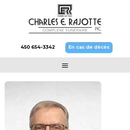
450 654-3342
En cas de décès