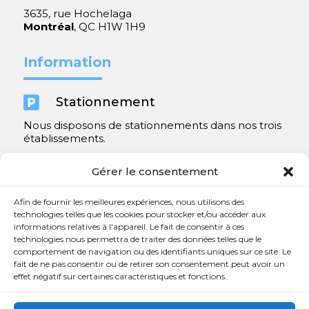
3635, rue Hochelaga
Montréal
, QC H1W 1H9
Information

Stationnement
Nous disposons de stationnements dans nos trois
établissements.
Y compris un très spacieux à Repentigny.
Gérer le consentement
Contact
Afin de fournir les meilleures expériences, nous utilisons des
technologies telles que les cookies pour stocker et/ou accéder aux
informations relatives à l'appareil. Le fait de consentir à ces

450 654-3342
technologies nous permettra de traiter des données telles que le
comportement de navigation ou des identifiants uniques sur ce site. Le

info@charlesrajotte.com
fait de ne pas consentir ou de retirer son consentement peut avoir un
effet négatif sur certaines caractéristiques et fonctions.

Siège social à Repentigny