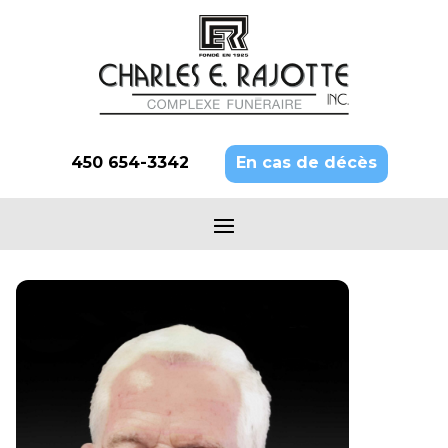
450 654-3342
En cas de décès