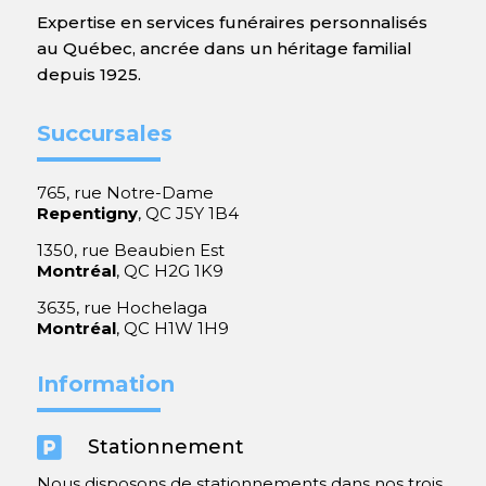
Expertise en services funéraires personnalisés
au Québec, ancrée dans un héritage familial
depuis 1925.
Succursales
765, rue Notre-Dame
Repentigny
, QC J5Y 1B4
1350, rue Beaubien Est
Montréal
, QC H2G 1K9
3635, rue Hochelaga
Montréal
, QC H1W 1H9
Information

Stationnement
Nous disposons de stationnements dans nos trois