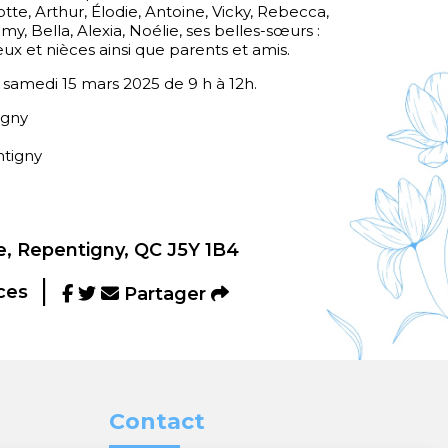
lotte, Arthur, Élodie, Antoine, Vicky, Rebecca,
y, Bella, Alexia, Noélie, ses belles-sœurs :
ux et nièces ainsi que parents et amis.
e samedi 15 mars 2025 de 9 h à 12h.
igny
ntigny
h
, Repentigny, QC J5Y 1B4
ces
Partager
Contact