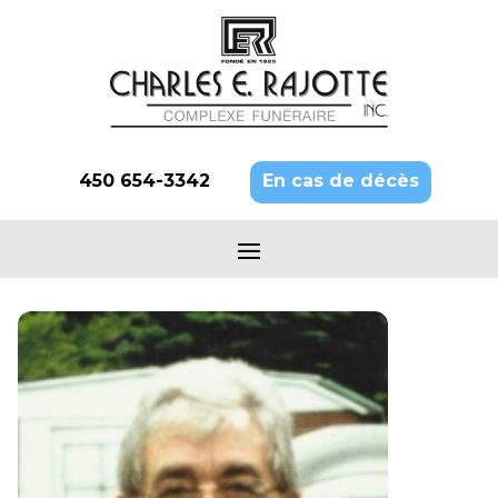
450 654-3342
En cas de décès