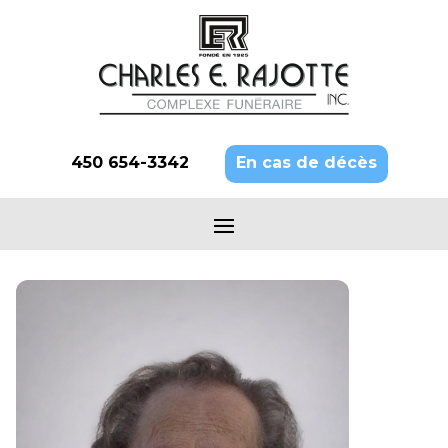
450 654-3342
En cas de décès