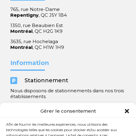
765, rue Notre-Dame
Repentigny
, QC J5Y 1B4
1350, rue Beaubien Est
Montréal
, QC H2G 1K9
3635, rue Hochelaga
Montréal
, QC H1W 1H9
Information

Stationnement
Nous disposons de stationnements dans nos trois
établissements.
Y compris un très spacieux à Repentigny.
Gérer le consentement
Contact
Afin de fournir les meilleures expériences, nous utilisons des
technologies telles que les cookies pour stocker et/ou accéder aux
informations relatives à l'appareil. Le fait de consentir à ces