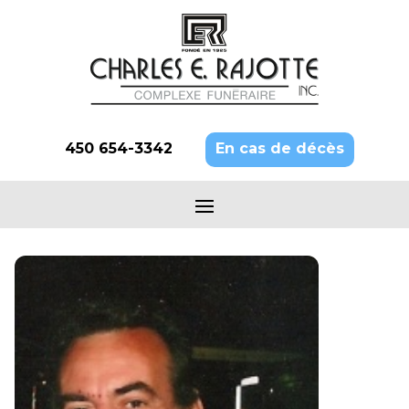
450 654-3342
En cas de décès