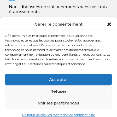
Nous disposons de stationnements dans nos trois
établissements.
Y compris un très spacieux à Repentigny.
Gérer le consentement
Contact
Afin de fournir les meilleures expériences, nous utilisons des
technologies telles que les cookies pour stocker et/ou accéder aux
informations relatives à l'appareil. Le fait de consentir à ces

450 654-3342
technologies nous permettra de traiter des données telles que le
comportement de navigation ou des identifiants uniques sur ce site. Le

info@charlesrajotte.com
fait de ne pas consentir ou de retirer son consentement peut avoir un
effet négatif sur certaines caractéristiques et fonctions.

Siège social à Repentigny
765, rue Notre-Dame
Accepter
Repentigny, QC J5Y 1B4
Refuser
Voir les préférences
Copyright © Charles E. Rajotte complexe funéraire 2024 –
Tous droits réservés | Développé par
Web Eurêka
et
Politique de cookies
Déclaration de confidentialité
Triaxe