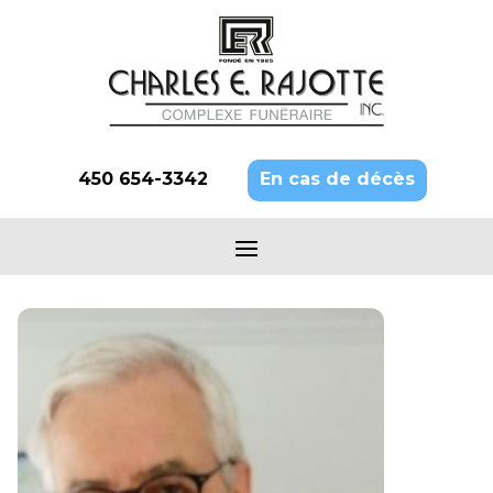
450 654-3342
En cas de décès