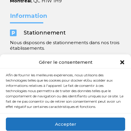
Montréal
, QC H1W 1H9
Information

Stationnement
Nous disposons de stationnements dans nos trois
établissements.
Y compris un très spacieux à Repentigny.
Gérer le consentement
Contact
Afin de fournir les meilleures expériences, nous utilisons des
technologies telles que les cookies pour stocker et/ou accéder aux
informations relatives à l'appareil. Le fait de consentir à ces

450 654-3342
technologies nous permettra de traiter des données telles que le
comportement de navigation ou des identifiants uniques sur ce site. Le

info@charlesrajotte.com
fait de ne pas consentir ou de retirer son consentement peut avoir un
effet négatif sur certaines caractéristiques et fonctions.

Siège social à Repentigny
765, rue Notre-Dame
Accepter
Repentigny, QC J5Y 1B4