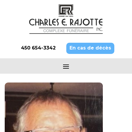
450 654-3342
En cas de décès