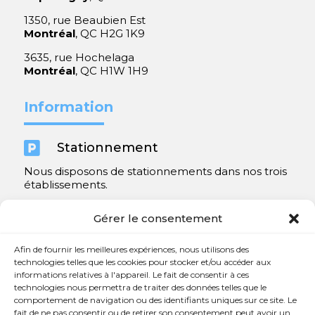
1350, rue Beaubien Est
Montréal
, QC H2G 1K9
3635, rue Hochelaga
Montréal
, QC H1W 1H9
Information

Stationnement
Nous disposons de stationnements dans nos trois
établissements.
Y compris un très spacieux à Repentigny.
Gérer le consentement
Contact
Afin de fournir les meilleures expériences, nous utilisons des
technologies telles que les cookies pour stocker et/ou accéder aux
informations relatives à l'appareil. Le fait de consentir à ces

450 654-3342
technologies nous permettra de traiter des données telles que le
comportement de navigation ou des identifiants uniques sur ce site. Le

info@charlesrajotte.com
fait de ne pas consentir ou de retirer son consentement peut avoir un