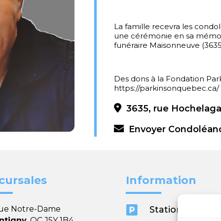
La famille recevra les condo
une cérémonie en sa mémoir
funéraire Maisonneuve (3635
Des dons à la Fondation Par
https://parkinsonquebec.ca/ 
3635, rue Hochelaga
Envoyer Condoléan
cursales
Information

rue Notre-Dame
Stationnement
ntigny
, QC J5Y 1B4