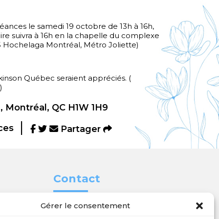
léances le samedi 19 octobre de 13h à 16h,
e suivra à 16h en la chapelle du complexe
 Hochelaga Montréal, Métro Joliette)
kinson Québec seraient appréciés. (
)
, Montréal, QC H1W 1H9
ces
Partager
Contact
Gérer le consentement

450 654-3342