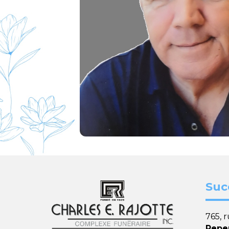
Suc
765, 
Repe